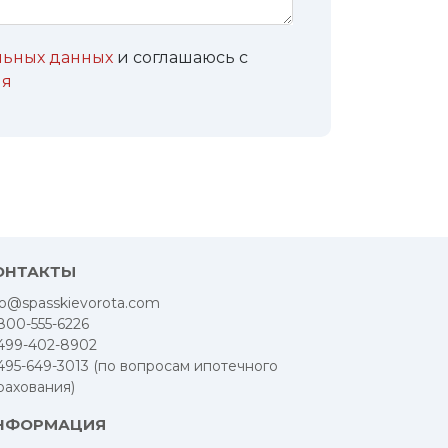
альных данных
и соглашаюсь с
ия
ОНТАКТЫ
fo@spasskievorota.com
800-555-6226
499-402-8902
495-649-3013 (по вопросам ипотечного
рахования)
НФОРМАЦИЯ