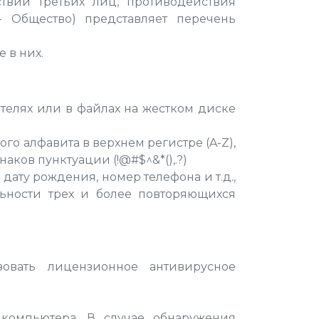
твий третьих лиц, противодействия
 Общество) представляет перечень
 в них.
телях или в файлах на жестком диске
го алфавита в верхнем регистре (A-Z),
аков пунктуации (!@#$^&*(),.?)
дату рождения, номер телефона и т.д.,
льности трех и более повторяющихся
овать лицензионное антивирусное
компьютера. В случае обнаружения