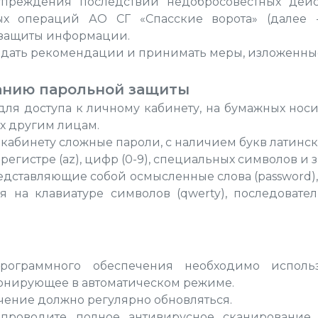
преждения последствий недобросовестных дейс
х операций АО СГ «Спасские ворота» (далее -
 защиты информации.
дать рекомендации и принимать меры, изложенные
анию парольной защиты
для доступа к личному кабинету, на бумажных носи
х другим лицам.
кабинету сложные пароли, с наличием букв латинско
егистре (az), цифр (0-9), специальных символов и зн
дставляющие собой осмысленные слова (password), 
я на клавиатуре символов (qwerty), последовате
рограммного обеспечения необходимо использ
онирующее в автоматическом режиме.
ение должно регулярно обновляться.
проводите полное антивирусное сканирование 