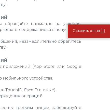
ву.
ний
а обращайте внимание на условия,
ерждаете, содержащиеся в полученном
Оставить отзыв
общения, незамедлительно обратитесь
ву.
ний
х приложений (App Store или Google
 мобильного устройства.
, TouchID, FaceID и иные).
верждения операций.
вестны третьим лицам, заблокируйте