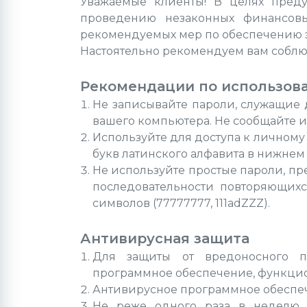
Уважаемые клиенты! В целях преду
проведению незаконных финансовы
рекомендуемых мер по обеспечению
Настоятельно рекомендуем вам соблю
Рекомендации по использов
Не записывайте пароли, служащие 
вашего компьютера. Не сообщайте и
Используйте для доступа к личному 
букв латинского алфавита в нижнем р
Не используйте простые пароли, пре
последовательности повторяющихс
символов (77777777, 111adZZZ).
Антивирусная защита
Для защиты от вредоносного п
программное обеспечение, функци
Антивирусное программное обеспеч
Не реже одного раза в неделю 