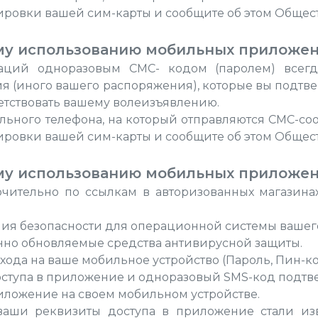
кировки вашей сим-карты и сообщите об этом Общест
му использованию мобильных приложе
ций одноразовым СМС- кодом (паролем) всегд
я (иного вашего распоряжения), которые вы подтв
тствовать вашему волеизъявлению.
льного телефона, на который отправляются СМС-со
кировки вашей сим-карты и сообщите об этом Общест
му использованию мобильных приложе
чительно по ссылкам в авторизованных магазина
ния безопасности для операционной системы вашего
нно обновляемые средства антивирусной защиты.
ода на ваше мобильное устройство (Пароль, Пин-код
оступа в приложение и одноразовый SMS-код подт
риложение на своем мобильном устройстве.
 ваши реквизиты доступа в приложение стали из