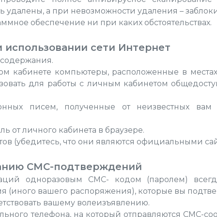
 удалены, а при невозможности удаления – заблок
ммное обеспечение ни при каких обстоятельствах.
 использовании сети Интернет
 содержания.
ом кабинете компьютеры, расположенные в местах 
ьзовать для работы с личным кабинетом общедоступ
онных писем, полученные от неизвестных вам 
ль от личного кабинета в браузере.
ов (убедитесь, что они являются официальными са
ванию СМС-подтверждений
ций одноразовым СМС- кодом (паролем) всегд
я (иного вашего распоряжения), которые вы подтв
тствовать вашему волеизъявлению.
льного телефона, на который отправляются СМС-со