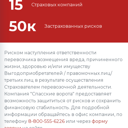
15
Страховых компаний
50к
Застрахованных рисков
Риском наступления ответственности
перевозчика возмещения вреда, причиненного
жизни, здоровью и/или имуществу
Выгодоприобретателей / правомочных лиц/
третьих лиц в результате осуществления
Страхователем перевозочной деятельности.
Компания "Спасские ворота" предоставляет
возможность защититься от рисков и сохранить
финансовую стабильность. Для подробной
информации обращайтесь в офис компании, по
телефону
8-800-555-6226
или через
форму